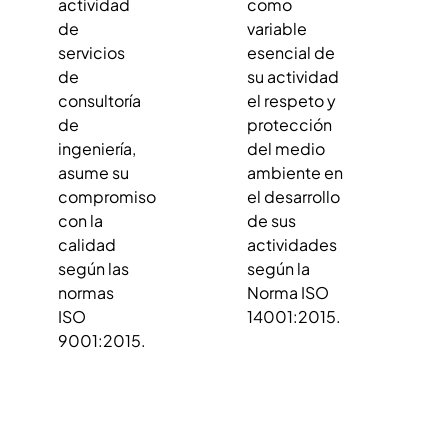
actividad
como
de
variable
servicios
esencial de
de
su actividad
consultoría
el respeto y
de
protección
ingeniería,
del medio
asume su
ambiente en
compromiso
el desarrollo
con la
de sus
calidad
actividades
según las
según la
normas
Norma ISO
ISO
14001:2015.
9001:2015.