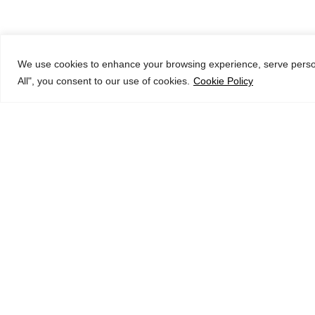
We use cookies to enhance your browsing experience, serve persona
All", you consent to our use of cookies.
Cookie Policy
top
Inicio
Servicios y Soluciones
La Empresa
Compromiso Ambiental
El Desafío
I + D + i